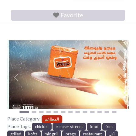
Favorite
Previous
Next
Place Category:
المطاعم
Place Tags:
chicken
el naser streeet
food
fries
grilled
kofta
mix grill
prego
restaurant
اكل