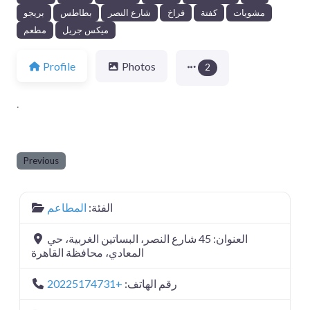
مشويات
كفتة
فراخ
شارع النصر
بطاطس
بريجو
ميكس جريل
مطعم
Profile
Photos
2
.
Previous
الفئة:
المطاعم
العنوان:
45 شارع النصر، البساتين الغربية، حي
+20225174731
رقم الهاتف: