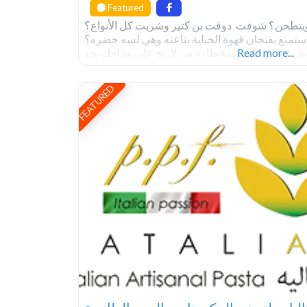
Featured
دوقت بن كتير وشربت كل الأنواع؟ ‎ بس شوفت البن وهو بيتحمص ويتطحن؟ شوفت
الحباية بتاعته وهي لسه خضره؟ ‎تعالى شوفه عندنا في لارنج واستمتع بفنجان قهوة
Read more...
نس متحلاش غير بفنجان قهوة طازة من لارنج
FEATURED