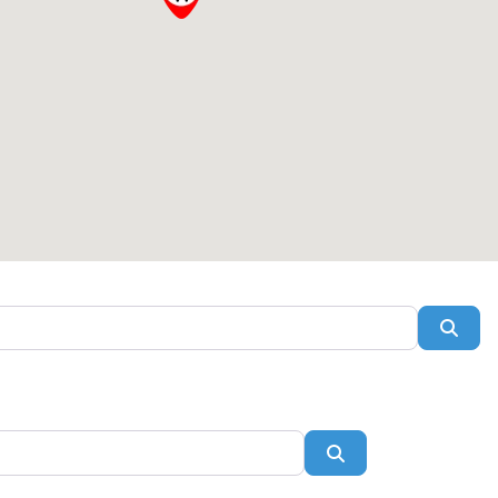
Sear
Search