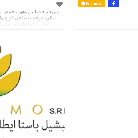
Featured
على مزاجك بجد ‎عشان قعدة الو