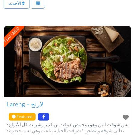
الأحدث
FEATURED
Lareng – لارنج
Featured
دوقت بن كتير وشربت كل الأنواع؟ ‎ بس شوفت البن وهو بيتحمص
ويتطحن؟ شوفت الحباية بتاعته وهي لسه خضره؟ ‎تعالى شوفه