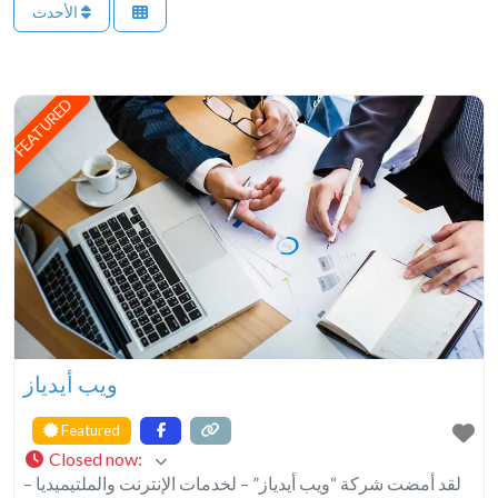
الأحدث
FEATURED
ويب أيدياز
Featured
Closed now
:
لقد أمضت شركة “ويب أيدياز” – لخدمات الإنترنت والملتيميديا –