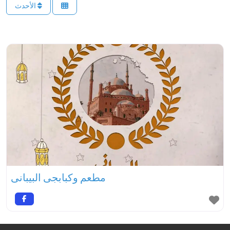
الأحدث
مطعم وكبابجى البيبانى