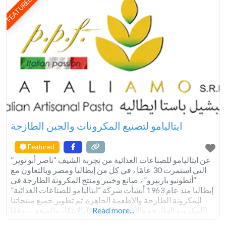
FEATURED
ايتاليامو لتصنيع المكرونات والجبن الطازجة
Featured
عن ايتاليامو للصناعات الغذائية من تجربة الشيف “ناصر أبو نوير”
التي استمرت 30 عامًا ، في كل من إيطاليا ومصر وبالتعاون مع
“أنطونيو باربيرو” ، صانع وخبير ومنتج المكرونة الطازجة في
إيطاليا منذ عام 1963 أنشأت شركة “ايتاليامو للصناعات الغذائية”
للمكرونة الطازجة والأطعمة الجاهزة. تم تطوير جميع منتجاتنا
Read more...
(المكرونة الطازجة والأطعمة الجاهزة) بالابتكار والشغف ، وفقًا
لتقاليد المطبخ الإيطالي وهي