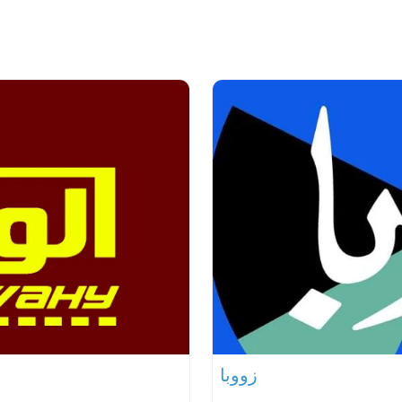
زووبا