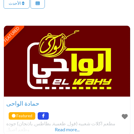
الأحدث
FEATURED
حمادة الواحى
Featured
مطعم اكلات شعبيه (فول, طعمية, بطاطس, باذنجان) جوده
وطعم اصيل
Read more...