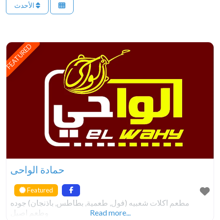
الأحدث
FEATURED
حمادة الواحى
Featured
مطعم اكلات شعبيه (فول, طعمية, بطاطس, باذنجان) جوده
Read more...
وطعم اصيل