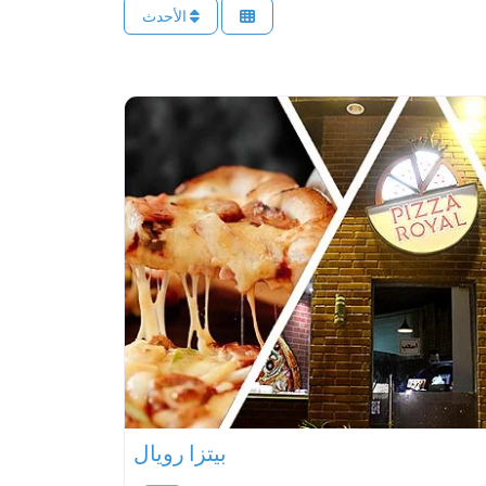
الأحدث
بيتزا رويال