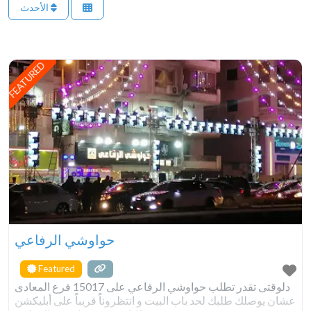
الأحدث
FEATURED
حواوشي الرفاعي
Featured
دلوقتى تقدر تطلب حواوشي الرفاعي على 15017 فرع المعادى
عشان يوصلك طلبك لحد باب البيت و انتظروناً قريباً على أبليكشن