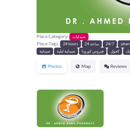
Place Category:
صيدليات
Place Tags:
phar
24/7
24 ساعة
24 hours
ك
كحول
فيروس كورونا
صيدلية ليلية
صيدلية
Photos
Map
Reviews