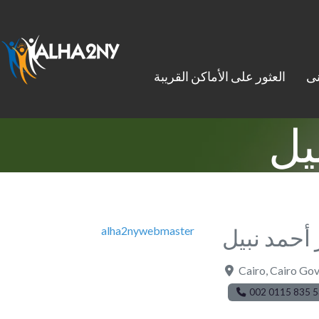
نى
العثور على الأماكن القريبة
يل
 أحمد نبيل
alha2nywebmaster
Cairo
,
Cairo Gov
002 0115 835 