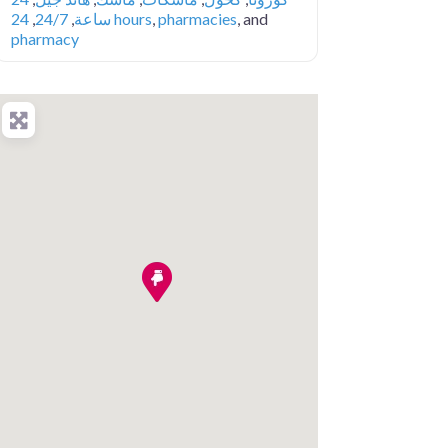
, and
pharmacies
,
24 hours
ساعة
,
24/7
,
pharmacy