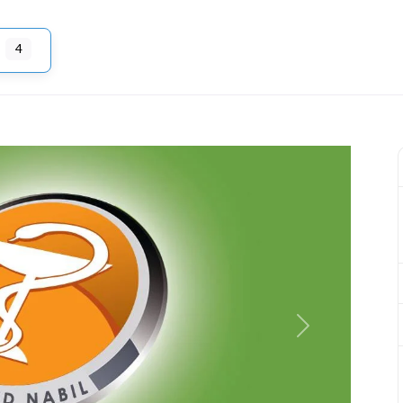
4
Next