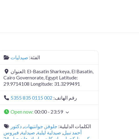
الفئة:
صيدليات
El-Basatin Sharkeya, El Basatin,
العنوان:
Cairo Governorate, Egypt Latitude:
29.9714108 Longitude: 31.3299491
رقم الهاتف:
002 0115 835 5355
Open now
:
00:00 - 23:59
الكلمات الدليلية:
جلوفز
,
جوانتيهات
,
دكتور
أحمد نبيل
,
صيدلية ليلية
,
صيدلية
,
فيروس
كورونا
,
كحول
,
ماسكات
,
ماسك
,
هاند جيل
,
24