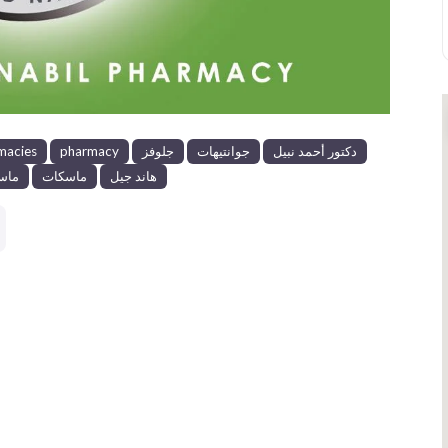
دكتور أحمد نبيل
جوانتيهات
جلوفز
pharmacy
macies
هاند جيل
ماسكات
ماس