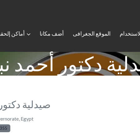
استخدام
الموقع الجغرافى
أضف مكانا
أماكن إلحق
لية دكتور أحمد نب
صيدلية دكتور
ernorate
,
Egypt
5355